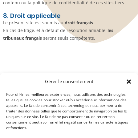
contenu ou la politique de confidentialité de ces sites tiers.
8. Droit applicable
Le présent site est soumis au
droit français
.
En cas de litige, et à défaut de résolution amiable,
les
tribunaux français
seront seuls compétents.
Gérer le consentement
Pour offrir les meilleures expériences, nous utilisons des technologies
telles que les cookies pour stocker et/ou accéder aux informations des
Mentions
Votre contrôle
appareils. Le fait de consentir à ces technologies nous permettra de
laitier partout
légales
traiter des données telles que le comportement de navigation ou les ID
en France
uniques sur ce site. Le fait de ne pas consentir ou de retirer son
contact@auditele
consentement peut avoir un effet négatif sur certaines caractéristiques
Politique de
et fonctions.
vages.fr
confidentialité
06.86.19.90.15 –