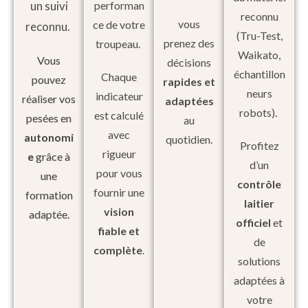
un suivi
performan
reconnu
vous
ce de votre
reconnu.
(Tru-Test,
prenez des
troupeau.
Waikato,
Vous
décisions
échantillon
Chaque
pouvez
rapides et
neurs
indicateur
réaliser vos
adaptées
robots).
est calculé
pesées en
au
avec
autonomi
quotidien.
Profitez
rigueur
e
grâce à
d’un
pour vous
une
contrôle
fournir une
formation
laitier
vision
adaptée.
officiel
et
fiable et
de
complète
.
solutions
adaptées à
votre