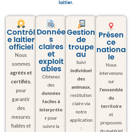
laitier.
Donnée
Contrôl
Gestion
Présen
s
e laitier
de
ce
claires
officiel
troupe
nationa
et
au
Nous
le
exploit
Suivi
sommes
Nous
ables
individuel
agréés et
intervenons
Obtenez
des
certifiés
,
sur
des
animaux
,
l’ensemble
pour
données
restitution
du
garantir
faciles à
claire via
territoire
des
interpréte
notre
et
mesures
r
pour
application
proposons
fiables et
suivre la
:
du matériel